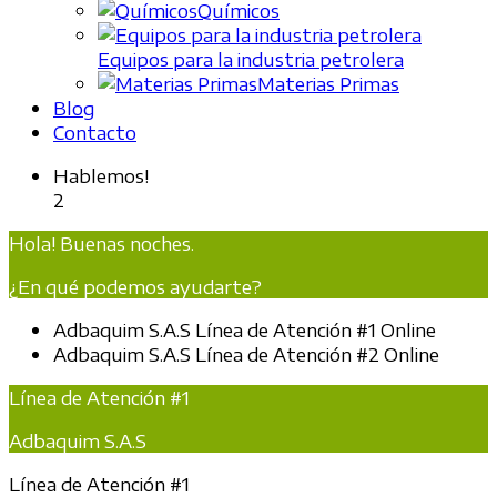
Químicos
Equipos para la industria petrolera
Materias Primas
Blog
Contacto
Hablemos!
2
Hola! Buenas noches.
¿En qué podemos ayudarte?
Adbaquim S.A.S
Línea de Atención #1
Online
Adbaquim S.A.S
Línea de Atención #2
Online
Línea de Atención #1
Adbaquim S.A.S
Línea de Atención #1