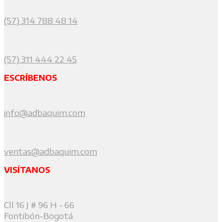
(57) 314 788 48 14
(57) 311 444 22 45
ESCRÍBENOS
info@adbaquim.com
ventas@adbaquim.com
VISÍTANOS
Cll 16 J # 96 H - 66
Fontibón-Bogotá