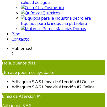
calidad de agua
Cosmética
Químicos
Equipos para la industria petrolera
Materias Primas
Blog
Contacto
Hablemos!
2
Hola, buenos días.
¿En qué podemos ayudarte?
Adbaquim S.A.S
Línea de Atención #1
Online
Adbaquim S.A.S
Línea de Atención #2
Online
Línea de Atención #1
Adbaquim S.A.S