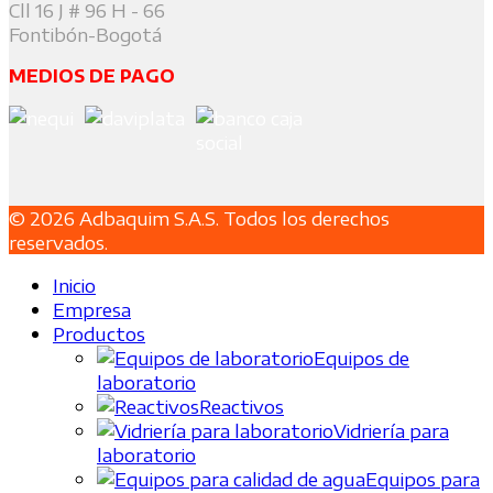
Cll 16 J # 96 H - 66
Fontibón-Bogotá
MEDIOS DE PAGO
© 2026 Adbaquim S.A.S. Todos los derechos
reservados.
Inicio
Empresa
Productos
Equipos de
laboratorio
Reactivos
Vidriería para
laboratorio
Equipos para