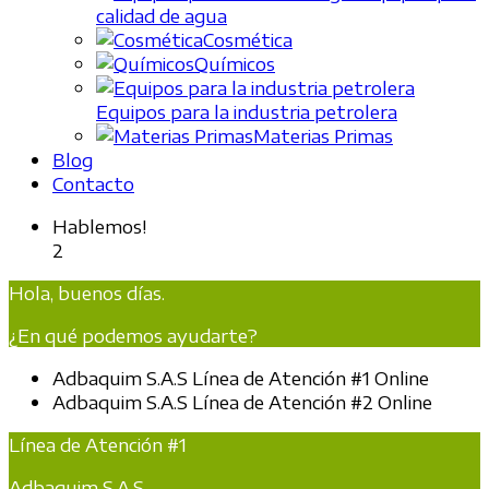
calidad de agua
Cosmética
Químicos
Equipos para la industria petrolera
Materias Primas
Blog
Contacto
Hablemos!
2
Hola, buenos días.
¿En qué podemos ayudarte?
Adbaquim S.A.S
Línea de Atención #1
Online
Adbaquim S.A.S
Línea de Atención #2
Online
Línea de Atención #1
Adbaquim S.A.S