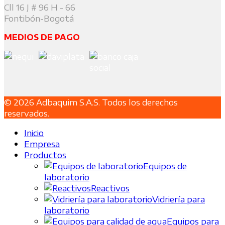
Cll 16 J # 96 H - 66
Fontibón-Bogotá
MEDIOS DE PAGO
© 2026 Adbaquim S.A.S. Todos los derechos
reservados.
Inicio
Empresa
Productos
Equipos de
laboratorio
Reactivos
Vidriería para
laboratorio
Equipos para